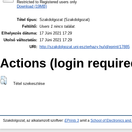
Restricted to Registered users only
Download (19MB)
Tétel típus:
Szakdolgozat (Szakdolgozat)
Feltöltő:
Users 1 nincs találat.
Elhelyezés dátuma:
17 Júni 2021 17:29
Utolsó változtatás:
17 Júni 2021 17:29
URI:
http://szakdolgozat.uni-eszterhazy.hu/id/eprint/17885
Actions (login require
Tétel szekesztése
Szakdolgozat, az alkalamzott szoftver:
EPrints 3
amit a
School of Electronics an