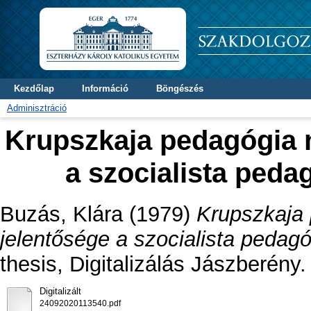
Kezdőlap
Információ
Böngészés
Adminisztráció
Krupszkaja pedagógia 
a szocialista ped
Buzás, Klára
(1979)
Krupszkaja
jelentősége a szocialista peda
thesis, Digitalizálás Jászberény.
Digitalizált
24092020113540.pdf