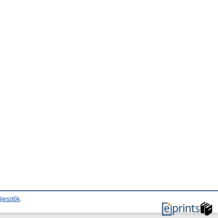
jlesztők
.