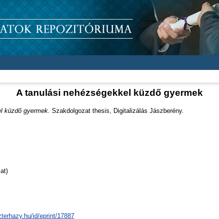
A tanulási nehézségekkel küzdő gyermek
el küzdő gyermek.
Szakdolgozat thesis, Digitalizálás Jászberény.
at)
zterhazy.hu/id/eprint/17887