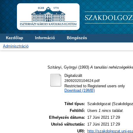
Kezdőlap
Információ
Böngészés
Adminisztráció
Szitányi, Györgyi
(1993)
A tanulási nehézségekk
Digitalizált
28092020104624.pdf
Restricted to Registered users only
Download (19MB)
Tétel típus:
Szakdolgozat (Szakdolgoz
Feltöltő:
Users 1 nincs találat.
Elhelyezés dátuma:
17 Júni 2021 17:29
Utolsó változtatás:
17 Júni 2021 17:29
URI:
http://szakdolgozat.uni-es