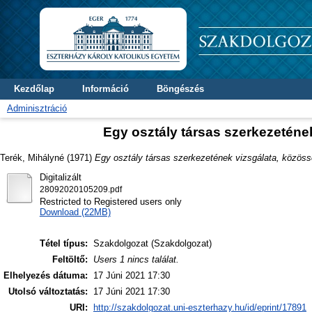
Kezdőlap
Információ
Böngészés
Adminisztráció
Egy osztály társas szerkezeténe
Terék, Mihályné
(1971)
Egy osztály társas szerkezetének vizsgálata, közöss
Digitalizált
28092020105209.pdf
Restricted to Registered users only
Download (22MB)
Tétel típus:
Szakdolgozat (Szakdolgozat)
Feltöltő:
Users 1 nincs találat.
Elhelyezés dátuma:
17 Júni 2021 17:30
Utolsó változtatás:
17 Júni 2021 17:30
URI:
http://szakdolgozat.uni-eszterhazy.hu/id/eprint/17891