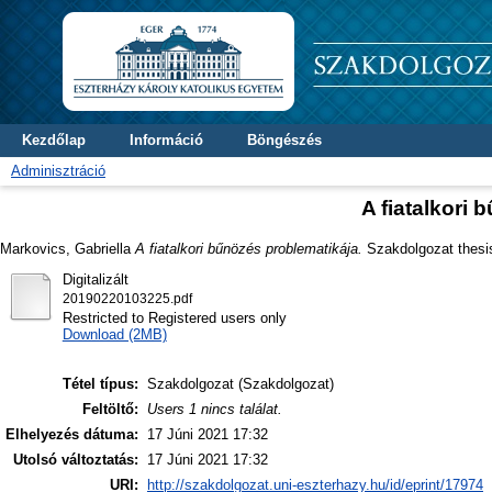
Kezdőlap
Információ
Böngészés
Adminisztráció
A fiatalkori
Markovics, Gabriella
A fiatalkori bűnözés problematikája.
Szakdolgozat thesis,
Digitalizált
20190220103225.pdf
Restricted to Registered users only
Download (2MB)
Tétel típus:
Szakdolgozat (Szakdolgozat)
Feltöltő:
Users 1 nincs találat.
Elhelyezés dátuma:
17 Júni 2021 17:32
Utolsó változtatás:
17 Júni 2021 17:32
URI:
http://szakdolgozat.uni-eszterhazy.hu/id/eprint/17974