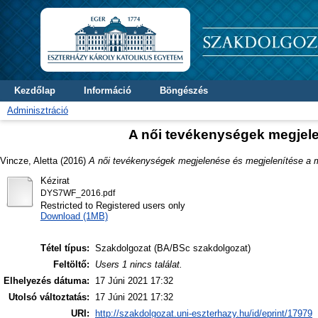
Kezdőlap
Információ
Böngészés
Adminisztráció
A női tevékenységek megjel
Vincze, Aletta
(2016)
A női tevékenységek megjelenése és megjelenítése a 
Kézirat
DYS7WF_2016.pdf
Restricted to Registered users only
Download (1MB)
Tétel típus:
Szakdolgozat (BA/BSc szakdolgozat)
Feltöltő:
Users 1 nincs találat.
Elhelyezés dátuma:
17 Júni 2021 17:32
Utolsó változtatás:
17 Júni 2021 17:32
URI:
http://szakdolgozat.uni-eszterhazy.hu/id/eprint/17979