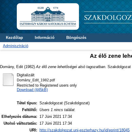
Kezdőlap
Információ
Böngészés
Adminisztráció
Az élő zene leh
Domány, Edit
(1982)
Az élő zene lehetőségei alsó tagozatban.
Szakdolgozat t
Digitalizált
Domány_Edit_1982.pdf
Restricted to Registered users only
Download (445kB)
Tétel típus:
Szakdolgozat (Szakdolgozat)
Feltöltő:
Users 1 nincs találat.
Elhelyezés dátuma:
17 Júni 2021 17:34
Utolsó változtatás:
17 Júni 2021 17:34
URI:
http://szakdolgozat.uni-eszterhazy.hu/id/eprint/18045