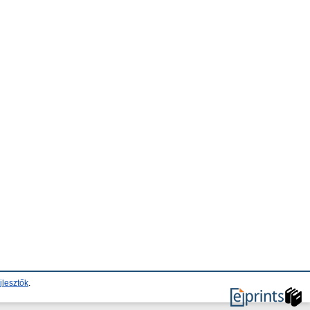
jlesztők
.