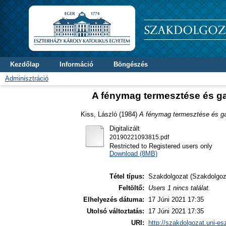
Kezdőlap
Információ
Böngészés
Adminisztráció
A fénymag termesztése és ga
Kiss, László
(1984)
A fénymag termesztése és ga
Digitalizált
20190221093815.pdf
Restricted to Registered users only
Download (8MB)
Tétel típus:
Szakdolgozat (Szakdolgoz
Feltöltő:
Users 1 nincs találat.
Elhelyezés dátuma:
17 Júni 2021 17:35
Utolsó változtatás:
17 Júni 2021 17:35
URI:
http://szakdolgozat.uni-es