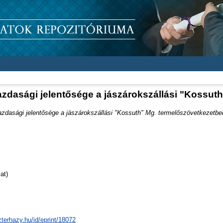
zdasági jelentősége a jászárokszállási "Kossut
zdasági jelentősége a jászárokszállási "Kossuth" Mg. termelőszövetkezetbe
at)
zterhazy.hu/id/eprint/18072