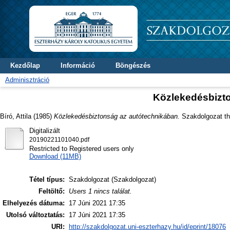
Kezdőlap
Információ
Böngészés
Adminisztráció
Közlekedésbizt
Bíró, Attila
(1985)
Közlekedésbiztonság az autótechnikában.
Szakdolgozat the
Digitalizált
20190221101040.pdf
Restricted to Registered users only
Download (11MB)
Tétel típus:
Szakdolgozat (Szakdolgozat)
Feltöltő:
Users 1 nincs találat.
Elhelyezés dátuma:
17 Júni 2021 17:35
Utolsó változtatás:
17 Júni 2021 17:35
URI:
http://szakdolgozat.uni-eszterhazy.hu/id/eprint/18076