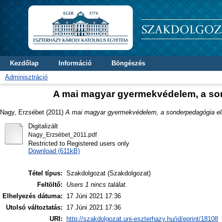
Kezdőlap
Információ
Böngészés
Adminisztráció
A mai magyar gyermekvédelem, a so
Nagy, Erzsébet
(2011)
A mai magyar gyermekvédelem, a sonderpedagógia el
Digitalizált
Nagy_Erzsébet_2011.pdf
Restricted to Registered users only
Download (611kB)
Tétel típus:
Szakdolgozat (Szakdolgozat)
Feltöltő:
Users 1 nincs találat.
Elhelyezés dátuma:
17 Júni 2021 17:36
Utolsó változtatás:
17 Júni 2021 17:36
URI:
http://szakdolgozat.uni-eszterhazy.hu/id/eprint/18108