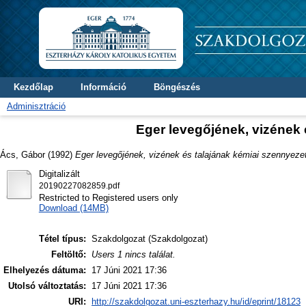
Kezdőlap
Információ
Böngészés
Adminisztráció
Eger levegőjének, vizének 
Ács, Gábor
(1992)
Eger levegőjének, vizének és talajának kémiai szennyeze
Digitalizált
20190227082859.pdf
Restricted to Registered users only
Download (14MB)
Tétel típus:
Szakdolgozat (Szakdolgozat)
Feltöltő:
Users 1 nincs találat.
Elhelyezés dátuma:
17 Júni 2021 17:36
Utolsó változtatás:
17 Júni 2021 17:36
URI:
http://szakdolgozat.uni-eszterhazy.hu/id/eprint/18123