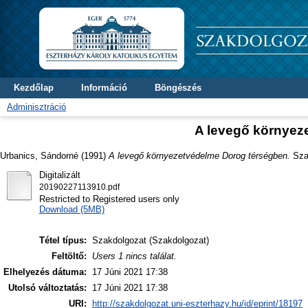
Kezdőlap
Információ
Böngészés
Adminisztráció
A levegő környez
Urbanics, Sándorné
(1991)
A levegő környezetvédelme Dorog térségben.
Szak
Digitalizált
20190227113910.pdf
Restricted to Registered users only
Download (5MB)
Tétel típus:
Szakdolgozat (Szakdolgozat)
Feltöltő:
Users 1 nincs találat.
Elhelyezés dátuma:
17 Júni 2021 17:38
Utolsó változtatás:
17 Júni 2021 17:38
URI:
http://szakdolgozat.uni-eszterhazy.hu/id/eprint/18197