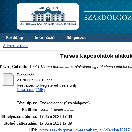
Kezdőlap
Információ
Böngészés
Adminisztráció
Társas kapcsolatok alakulá
Kávai, Gabriella
(1991)
Társas kapcsolatok alakulása egy általános iskolai o
Digitalizált
20190227123815.pdf
Restricted to Registered users only
Download (2MB)
Tétel típus:
Szakdolgozat (Szakdolgozat)
Feltöltő:
Users 1 nincs találat.
Elhelyezés dátuma:
17 Júni 2021 17:39
Utolsó változtatás:
17 Júni 2021 17:39
URI:
http://szakdolgozat.uni-eszterhazy.hu/id/eprint/18217