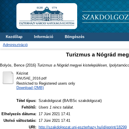
Kezdőlap
Információ
Böngészés
Adminisztráció
Turizmus a Nógrád megy
Bolyós, Bence
(2016)
Turizmus a Nógrád megyei kistelepülésen, Ipolytarnóc
Kézirat
ANU5AE_2016.pdf
Restricted to Registered users only
Download (2MB)
Tétel típus:
Szakdolgozat (BA/BSc szakdolgozat)
Feltöltő:
Users 1 nincs találat.
Elhelyezés dátuma:
17 Júni 2021 17:41
Utolsó változtatás:
17 Júni 2021 17:41
URI:
http://szakdolgozat.uni-eszterhazy.hu/id/eprint/18299