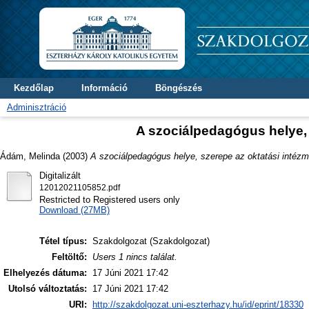
Kezdőlap
Információ
Böngészés
Adminisztráció
A szociálpedagógus helye,
Ádám, Melinda
(2003)
A szociálpedagógus helye, szerepe az oktatási intéz
Digitalizált
12012021105852.pdf
Restricted to Registered users only
Download (27MB)
Tétel típus:
Szakdolgozat (Szakdolgozat)
Feltöltő:
Users 1 nincs találat.
Elhelyezés dátuma:
17 Júni 2021 17:42
Utolsó változtatás:
17 Júni 2021 17:42
URI:
http://szakdolgozat.uni-eszterhazy.hu/id/eprint/18330