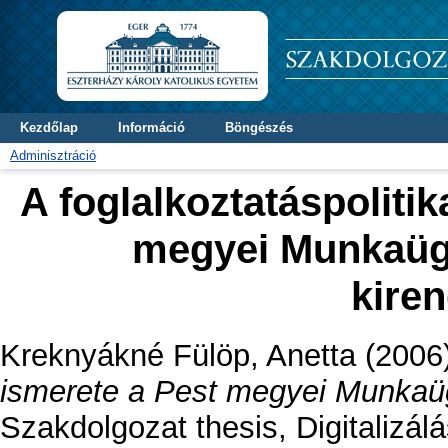
Kezdőlap
Információ
Böngészés
Adminisztráció
A foglalkoztatáspoliti
megyei Munkaügy
kire
Kreknyákné Fülöp, Anetta
(2006
ismerete a Pest megyei Munkaüg
Szakdolgozat thesis, Digitalizál