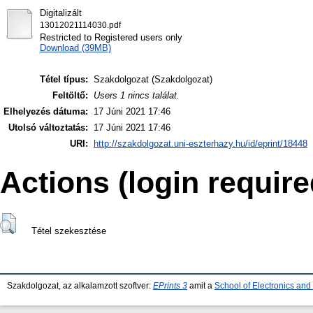
Digitalizált
13012021114030.pdf
Restricted to Registered users only
Download (39MB)
Tétel típus:
Szakdolgozat (Szakdolgozat)
Feltöltő:
Users 1 nincs találat.
Elhelyezés dátuma:
17 Júni 2021 17:46
Utolsó változtatás:
17 Júni 2021 17:46
URI:
http://szakdolgozat.uni-eszterhazy.hu/id/eprint/18448
Actions (login require
Tétel szekesztése
Szakdolgozat, az alkalamzott szoftver:
EPrints 3
amit a
School of Electronics an