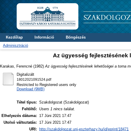
Kezdőlap
Információ
Böngészés
Adminisztráció
Az ügyesség fejlesztésének
Karakas, Ferencné
(1982)
Az ügyesség fejlesztésének lehetőségei a torna
Digitalizált
18012021091524.pdf
Restricted to Registered users only
Download (9MB)
Tétel típus:
Szakdolgozat (Szakdolgozat)
Feltöltő:
Users 1 nincs találat.
Elhelyezés dátuma:
17 Júni 2021 17:47
Utolsó változtatás:
17 Júni 2021 17:47
URI:
http://szakdolgozat.uni-eszterhazy.hu/id/eprint/18471