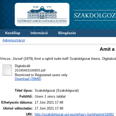
Kezdőlap
Információ
Böngészés
Adminisztráció
Amit a 
Vincze, József
(1979)
Amit a rajtról tudni kell!
Szakdolgozat thesis, Digitalizá
Digitalizált
20190403100855.pdf
Restricted to Registered users only
Download (29MB)
Tétel típus:
Szakdolgozat (Szakdolgozat)
Feltöltő:
Users 1 nincs találat.
Elhelyezés dátuma:
17 Júni 2021 17:48
Utolsó változtatás:
17 Júni 2021 17:48
URI:
http://szakdolgozat.uni-eszterhazy.hu/id/eprint/18491