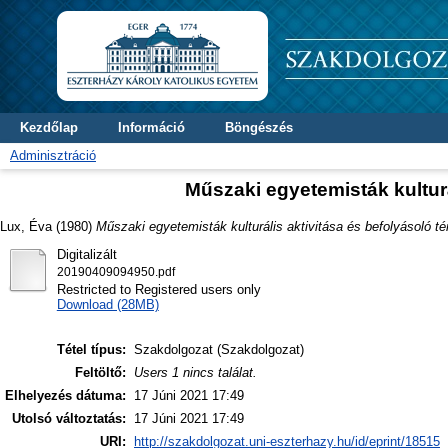
Kezdőlap
Információ
Böngészés
Adminisztráció
Műszaki egyetemisták kulturá
Lux, Éva
(1980)
Műszaki egyetemisták kulturális aktivitása és befolyásoló té
Digitalizált
20190409094950.pdf
Restricted to Registered users only
Download (28MB)
Tétel típus:
Szakdolgozat (Szakdolgozat)
Feltöltő:
Users 1 nincs találat.
Elhelyezés dátuma:
17 Júni 2021 17:49
Utolsó változtatás:
17 Júni 2021 17:49
URI:
http://szakdolgozat.uni-eszterhazy.hu/id/eprint/18515