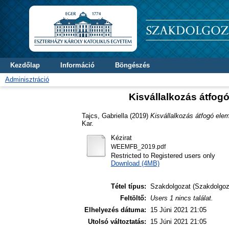
Kezdőlap
Információ
Böngészés
Adminisztráció
Kisvállalkozás átfog
Tajcs, Gabriella
(2019)
Kisvállalkozás átfogó ele
Kar.
Kézirat
WEEMFB_2019.pdf
Restricted to Registered users only
Download (4MB)
Tétel típus:
Szakdolgozat (Szakdolgoz
Feltöltő:
Users 1 nincs találat.
Elhelyezés dátuma:
15 Júni 2021 21:05
Utolsó változtatás:
15 Júni 2021 21:05