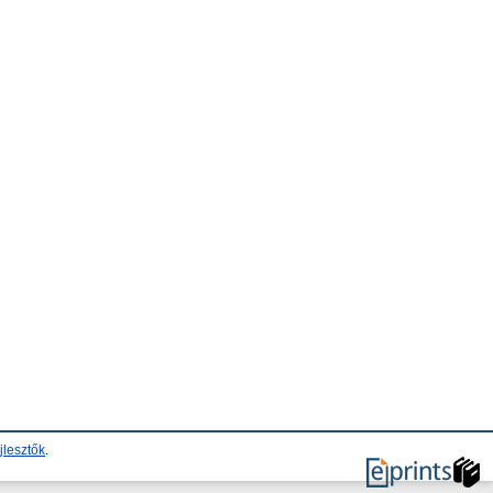
jlesztők
.