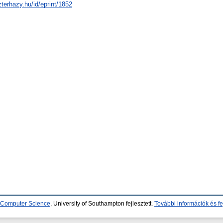
zterhazy.hu/id/eprint/1852
d Computer Science
, University of Southampton fejlesztett.
További információk és fe