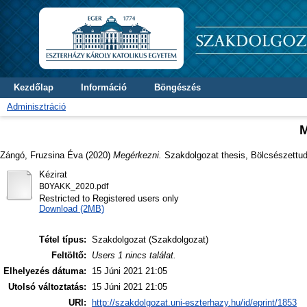
Kezdőlap
Információ
Böngészés
Adminisztráció
M
Zángó, Fruzsina Éva
(2020)
Megérkezni.
Szakdolgozat thesis, Bölcsészettu
Kézirat
B0YAKK_2020.pdf
Restricted to Registered users only
Download (2MB)
Tétel típus:
Szakdolgozat (Szakdolgozat)
Feltöltő:
Users 1 nincs találat.
Elhelyezés dátuma:
15 Júni 2021 21:05
Utolsó változtatás:
15 Júni 2021 21:05
URI:
http://szakdolgozat.uni-eszterhazy.hu/id/eprint/1853