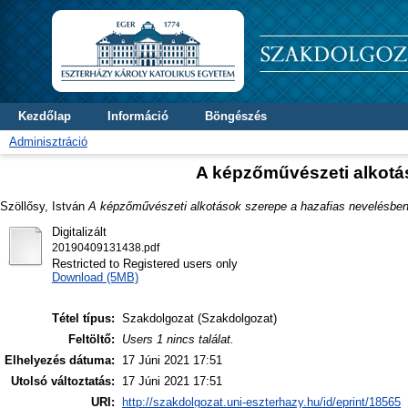
Kezdőlap
Információ
Böngészés
Adminisztráció
A képzőművészeti alkotá
Szöllősy, István
A képzőművészeti alkotások szerepe a hazafias nevelésben
Digitalizált
20190409131438.pdf
Restricted to Registered users only
Download (5MB)
Tétel típus:
Szakdolgozat (Szakdolgozat)
Feltöltő:
Users 1 nincs találat.
Elhelyezés dátuma:
17 Júni 2021 17:51
Utolsó változtatás:
17 Júni 2021 17:51
URI:
http://szakdolgozat.uni-eszterhazy.hu/id/eprint/18565