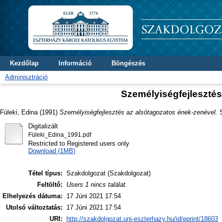
Kezdőlap
Információ
Böngészés
Adminisztráció
Személyiségfejlesztés
Füleki, Edina
(1991)
Személyiségfejlesztés az alsótagozatos ének-zenével.
S
Digitalizált
Füleki_Edina_1991.pdf
Restricted to Registered users only
Download (1MB)
Tétel típus:
Szakdolgozat (Szakdolgozat)
Feltöltő:
Users 1 nincs találat.
Elhelyezés dátuma:
17 Júni 2021 17:54
Utolsó változtatás:
17 Júni 2021 17:54
URI:
http://szakdolgozat.uni-eszterhazy.hu/id/eprint/18603