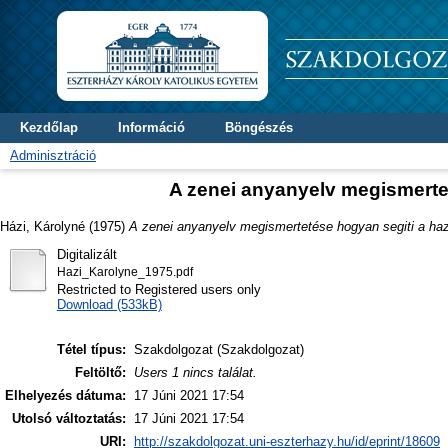
Kezdőlap
Információ
Böngészés
Adminisztráció
A zenei anyanyelv megismertet
Házi, Károlyné
(1975)
A zenei anyanyelv megismertetése hogyan segiti a haz
Digitalizált
Hazi_Karolyne_1975.pdf
Restricted to Registered users only
Download (533kB)
Tétel típus:
Szakdolgozat (Szakdolgozat)
Feltöltő:
Users 1 nincs találat.
Elhelyezés dátuma:
17 Júni 2021 17:54
Utolsó változtatás:
17 Júni 2021 17:54
URI:
http://szakdolgozat.uni-eszterhazy.hu/id/eprint/18609