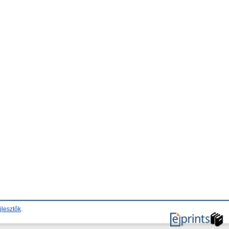
jlesztők
.