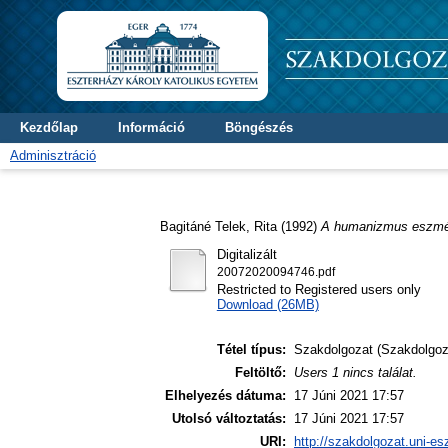
Kezdőlap
Információ
Böngészés
Adminisztráció
Bagitáné Telek, Rita
(1992)
A humanizmus eszmé
Digitalizált
20072020094746.pdf
Restricted to Registered users only
Download (26MB)
Tétel típus:
Szakdolgozat (Szakdolgoz
Feltöltő:
Users 1 nincs találat.
Elhelyezés dátuma:
17 Júni 2021 17:57
Utolsó változtatás:
17 Júni 2021 17:57
URI:
http://szakdolgozat.uni-es