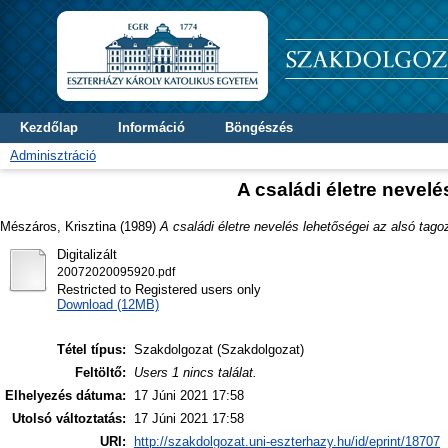
Kezdőlap
Információ
Böngészés
Adminisztráció
A családi életre nevel
Mészáros, Krisztina
(1989)
A családi életre nevelés lehetőségei az alsó tago
Digitalizált
20072020095920.pdf
Restricted to Registered users only
Download (12MB)
Tétel típus:
Szakdolgozat (Szakdolgozat)
Feltöltő:
Users 1 nincs találat.
Elhelyezés dátuma:
17 Júni 2021 17:58
Utolsó változtatás:
17 Júni 2021 17:58
URI:
http://szakdolgozat.uni-eszterhazy.hu/id/eprint/18707