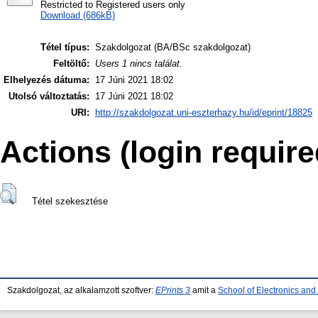
Restricted to Registered users only
Download (686kB)
Tétel típus:
Szakdolgozat (BA/BSc szakdolgozat)
Feltöltő:
Users 1 nincs találat.
Elhelyezés dátuma:
17 Júni 2021 18:02
Utolsó változtatás:
17 Júni 2021 18:02
URI:
http://szakdolgozat.uni-eszterhazy.hu/id/eprint/18825
Actions (login require
Tétel szekesztése
Szakdolgozat, az alkalamzott szoftver:
EPrints 3
amit a
School of Electronics an