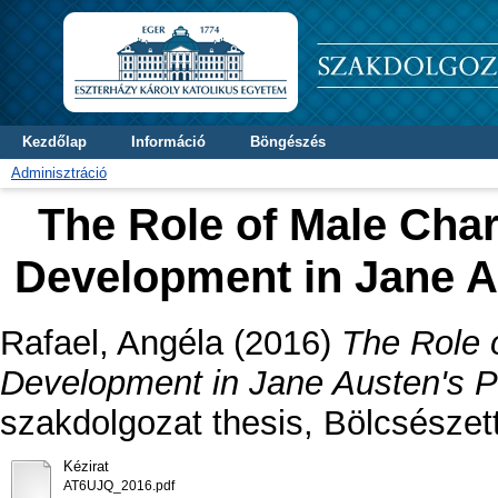
Kezdőlap
Információ
Böngészés
Adminisztráció
The Role of Male Char
Development in Jane A
Rafael, Angéla
(2016)
The Role o
Development in Jane Austen's Pr
szakdolgozat thesis, Bölcsészet
Kézirat
AT6UJQ_2016.pdf