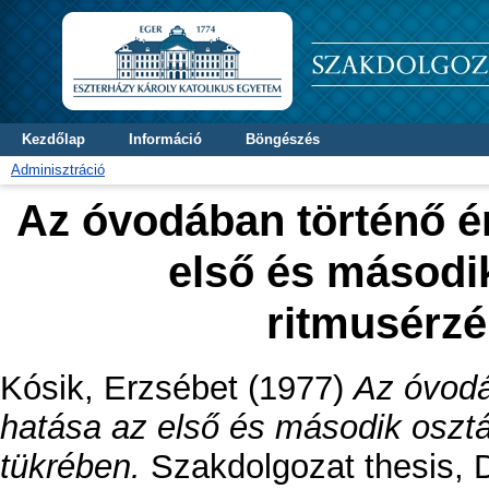
Kezdőlap
Információ
Böngészés
Adminisztráció
Az óvodában történő é
első és másodi
ritmusérz
Kósik, Erzsébet
(1977)
Az óvodá
hatása az első és második oszt
tükrében.
Szakdolgozat thesis, D