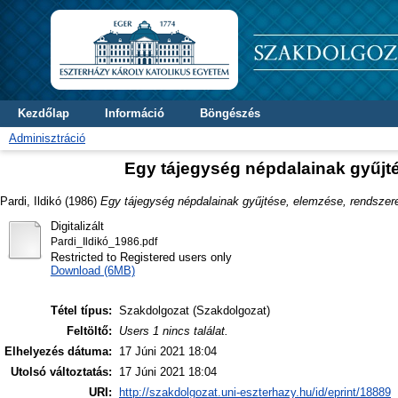
Kezdőlap
Információ
Böngészés
Adminisztráció
Egy tájegység népdalainak gyűjté
Pardi, Ildikó
(1986)
Egy tájegység népdalainak gyűjtése, elemzése, rendszere
Digitalizált
Pardi_Ildikó_1986.pdf
Restricted to Registered users only
Download (6MB)
Tétel típus:
Szakdolgozat (Szakdolgozat)
Feltöltő:
Users 1 nincs találat.
Elhelyezés dátuma:
17 Júni 2021 18:04
Utolsó változtatás:
17 Júni 2021 18:04
URI:
http://szakdolgozat.uni-eszterhazy.hu/id/eprint/18889