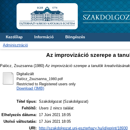
Kezdőlap
Információ
Böngészés
Adminisztráció
Az improvizáció szerepe a tanu
Palócz, Zsuzsanna
(1980)
Az improvizáció szerepe a tanulók kreativitásána
Digitalizált
Palócz_Zsuzsanna_1980.pdf
Restricted to Registered users only
Download (3MB)
Tétel típus:
Szakdolgozat (Szakdolgozat)
Feltöltő:
Users 1 nincs találat.
Elhelyezés dátuma:
17 Júni 2021 18:05
Utolsó változtatás:
17 Júni 2021 18:05
URI:
http://szakdolgozat.uni-eszterhazy.hu/id/eprint/18930