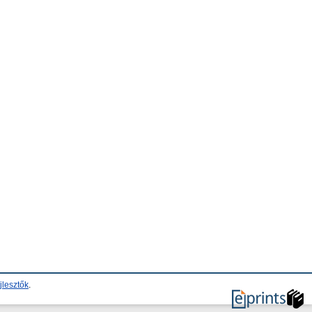
jlesztők
.