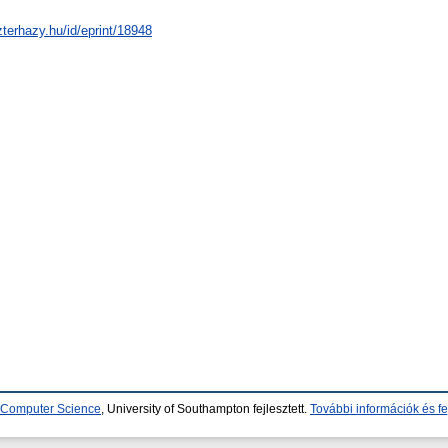
zterhazy.hu/id/eprint/18948
d Computer Science
, University of Southampton fejlesztett.
További információk és fe