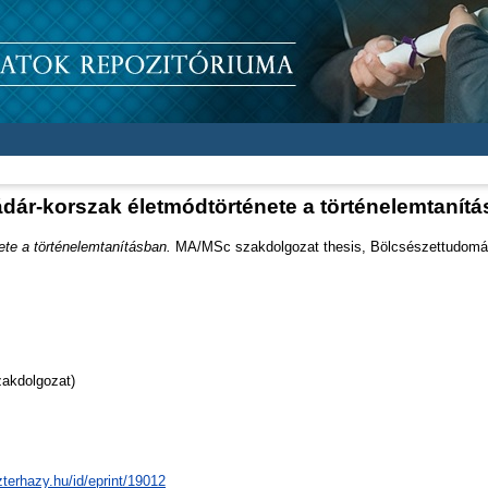
dár-korszak életmódtörténete a történelemtanít
te a történelemtanításban.
MA/MSc szakdolgozat thesis, Bölcsészettudomán
akdolgozat)
zterhazy.hu/id/eprint/19012