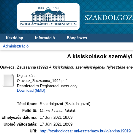
Kezdőlap
Információ
Böngészés
Adminisztráció
A kisiskolások személyi
Oravecz, Zsuzsanna
(1992)
A kisiskolások személyiségének fejlesztése éne
Digitalizált
Oravecz_Zsuzsanna_1992.pdf
Restricted to Registered users only
Download (6MB)
Tétel típus:
Szakdolgozat (Szakdolgozat)
Feltöltő:
Users 1 nincs találat.
Elhelyezés dátuma:
17 Júni 2021 18:09
Utolsó változtatás:
17 Júni 2021 18:09
URI:
http://szakdolgozat.uni-eszterhazy.hu/id/eprint/19019