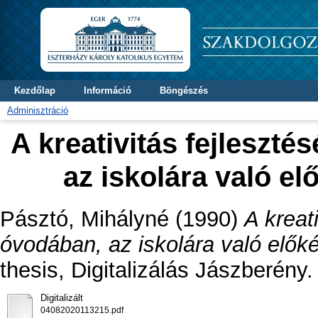
Kezdőlap
Információ
Böngészés
Adminisztráció
A kreativitás fejleszt
az iskolára való e
Pásztó, Mihályné
(1990)
A kreat
óvodában, az iskolára való elők
thesis, Digitalizálás Jászberény.
Digitalizált
04082020113215.pdf