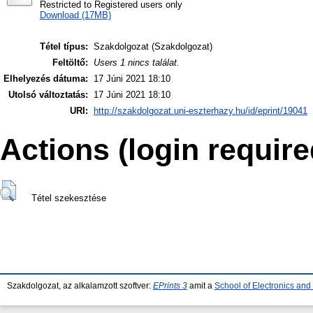
Restricted to Registered users only
Download (17MB)
Tétel típus:
Szakdolgozat (Szakdolgozat)
Feltöltő:
Users 1 nincs találat.
Elhelyezés dátuma:
17 Júni 2021 18:10
Utolsó változtatás:
17 Júni 2021 18:10
URI:
http://szakdolgozat.uni-eszterhazy.hu/id/eprint/19041
Actions (login require
Tétel szekesztése
Szakdolgozat, az alkalamzott szoftver:
EPrints 3
amit a
School of Electronics an