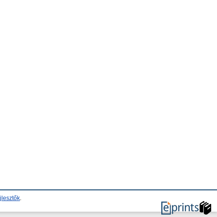
jlesztők
.