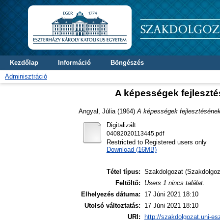
Kezdőlap
Információ
Böngészés
Adminisztráció
A képességek fejleszté
Angyal, Júlia
(1964)
A képességek fejlesztésének 
Digitalizált
04082020113445.pdf
Restricted to Registered users only
Download (16MB)
Tétel típus:
Szakdolgozat (Szakdolgoz
Feltöltő:
Users 1 nincs találat.
Elhelyezés dátuma:
17 Júni 2021 18:10
Utolsó változtatás:
17 Júni 2021 18:10
URI:
http://szakdolgozat.uni-es