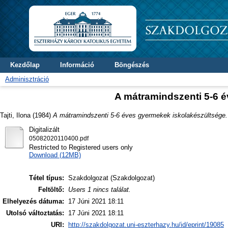
Kezdőlap
Információ
Böngészés
Adminisztráció
A mátramindszenti 5-6 
Tajti, Ilona
(1984)
A mátramindszenti 5-6 éves gyermekek iskolakészültsége.
Digitalizált
05082020110400.pdf
Restricted to Registered users only
Download (12MB)
Tétel típus:
Szakdolgozat (Szakdolgozat)
Feltöltő:
Users 1 nincs találat.
Elhelyezés dátuma:
17 Júni 2021 18:11
Utolsó változtatás:
17 Júni 2021 18:11
URI:
http://szakdolgozat.uni-eszterhazy.hu/id/eprint/19085