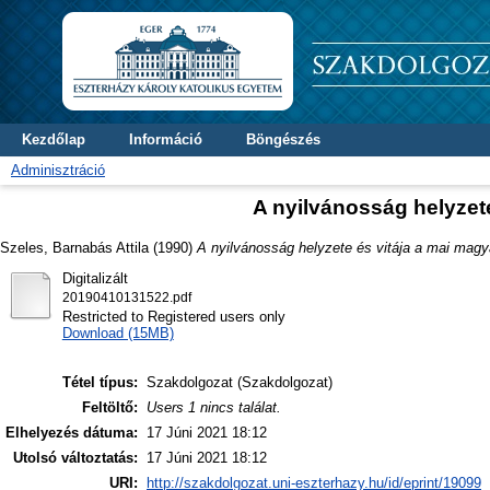
Kezdőlap
Információ
Böngészés
Adminisztráció
A nyilvánosság helyzete
Szeles, Barnabás Attila
(1990)
A nyilvánosság helyzete és vitája a mai magy
Digitalizált
20190410131522.pdf
Restricted to Registered users only
Download (15MB)
Tétel típus:
Szakdolgozat (Szakdolgozat)
Feltöltő:
Users 1 nincs találat.
Elhelyezés dátuma:
17 Júni 2021 18:12
Utolsó változtatás:
17 Júni 2021 18:12
URI:
http://szakdolgozat.uni-eszterhazy.hu/id/eprint/19099