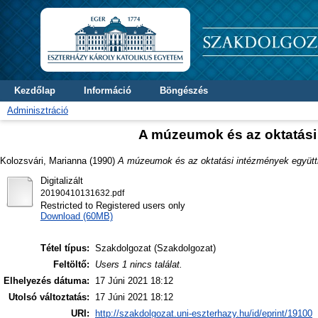
Kezdőlap
Információ
Böngészés
Adminisztráció
A múzeumok és az oktatási
Kolozsvári, Marianna
(1990)
A múzeumok és az oktatási intézmények együtt
Digitalizált
20190410131632.pdf
Restricted to Registered users only
Download (60MB)
Tétel típus:
Szakdolgozat (Szakdolgozat)
Feltöltő:
Users 1 nincs találat.
Elhelyezés dátuma:
17 Júni 2021 18:12
Utolsó változtatás:
17 Júni 2021 18:12
URI:
http://szakdolgozat.uni-eszterhazy.hu/id/eprint/19100