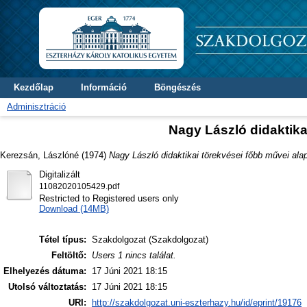
Kezdőlap
Információ
Böngészés
Adminisztráció
Nagy László didaktika
Kerezsán, Lászlóné
(1974)
Nagy László didaktikai törekvései főbb művei alap
Digitalizált
11082020105429.pdf
Restricted to Registered users only
Download (14MB)
Tétel típus:
Szakdolgozat (Szakdolgozat)
Feltöltő:
Users 1 nincs találat.
Elhelyezés dátuma:
17 Júni 2021 18:15
Utolsó változtatás:
17 Júni 2021 18:15
URI:
http://szakdolgozat.uni-eszterhazy.hu/id/eprint/19176