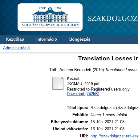
Kezdőlap
Információ
Böngészés
Adminisztráció
Translation Losses i
Tóth, Adrienn Bernadett
(2019)
Translation Losses
Kézirat
JKCMAU_2019.pdf
Restricted to Registered users only
Download (742kB)
Tétel típus:
Szakdolgozat (Szakdolgoz
Feltöltő:
Users 1 nincs találat.
Elhelyezés dátuma:
15 Júni 2021 21:08
Utolsó változtatás:
15 Júni 2021 21:08
URI:
http://szakdolgozat.uni-es