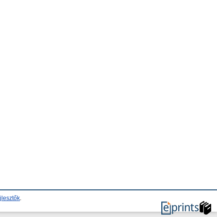
jlesztők
.