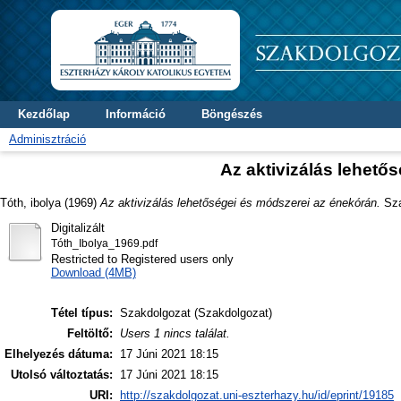
Kezdőlap
Információ
Böngészés
Adminisztráció
Az aktivizálás lehető
Tóth, ibolya
(1969)
Az aktivizálás lehetőségei és módszerei az énekórán.
Sza
Digitalizált
Tóth_Ibolya_1969.pdf
Restricted to Registered users only
Download (4MB)
Tétel típus:
Szakdolgozat (Szakdolgozat)
Feltöltő:
Users 1 nincs találat.
Elhelyezés dátuma:
17 Júni 2021 18:15
Utolsó változtatás:
17 Júni 2021 18:15
URI:
http://szakdolgozat.uni-eszterhazy.hu/id/eprint/19185