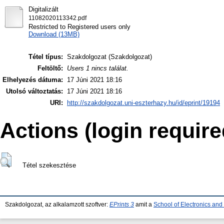
Digitalizált
11082020113342.pdf
Restricted to Registered users only
Download (13MB)
Tétel típus:
Szakdolgozat (Szakdolgozat)
Feltöltő:
Users 1 nincs találat.
Elhelyezés dátuma:
17 Júni 2021 18:16
Utolsó változtatás:
17 Júni 2021 18:16
URI:
http://szakdolgozat.uni-eszterhazy.hu/id/eprint/19194
Actions (login require
Tétel szekesztése
Szakdolgozat, az alkalamzott szoftver:
EPrints 3
amit a
School of Electronics an