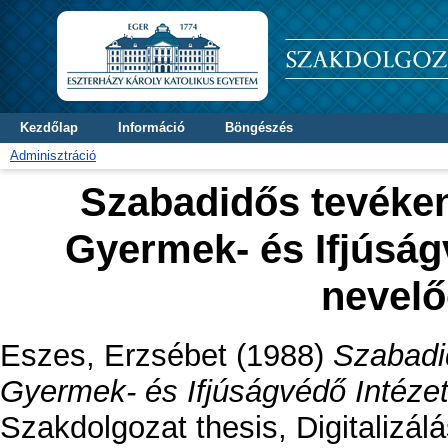
Kezdőlap
Információ
Böngészés
Adminisztráció
Szabadidős tevéke
Gyermek- és Ifjúság
nevelő
Eszes, Erzsébet
(1988)
Szabadi
Gyermek- és Ifjúságvédő Intézet
Szakdolgozat thesis, Digitalizál