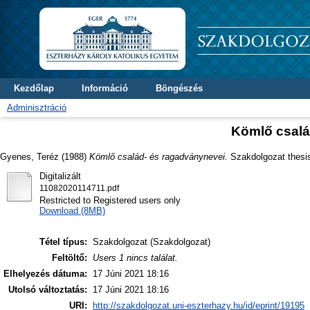
Kezdőlap
Információ
Böngészés
Adminisztráció
Kömlő csalá
Gyenes, Teréz
(1988)
Kömlő család- és ragadványnevei.
Szakdolgozat thesis
Digitalizált
11082020114711.pdf
Restricted to Registered users only
Download (8MB)
Tétel típus:
Szakdolgozat (Szakdolgozat)
Feltöltő:
Users 1 nincs találat.
Elhelyezés dátuma:
17 Júni 2021 18:16
Utolsó változtatás:
17 Júni 2021 18:16
URI:
http://szakdolgozat.uni-eszterhazy.hu/id/eprint/19195