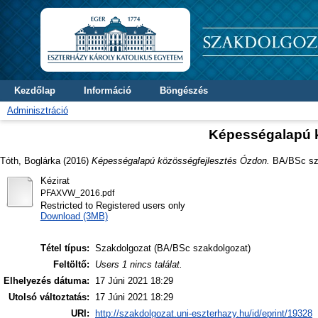
Kezdőlap
Információ
Böngészés
Adminisztráció
Képességalapú 
Tóth, Boglárka
(2016)
Képességalapú közösségfejlesztés Ózdon.
BA/BSc sza
Kézirat
PFAXVW_2016.pdf
Restricted to Registered users only
Download (3MB)
Tétel típus:
Szakdolgozat (BA/BSc szakdolgozat)
Feltöltő:
Users 1 nincs találat.
Elhelyezés dátuma:
17 Júni 2021 18:29
Utolsó változtatás:
17 Júni 2021 18:29
URI:
http://szakdolgozat.uni-eszterhazy.hu/id/eprint/19328