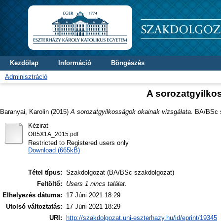
Kezdőlap
Információ
Böngészés
Adminisztráció
A sorozatgyilko
Baranyai, Karolin
(2015)
A sorozatgyilkosságok okainak vizsgálata.
BA/BSc sz
Kézirat
OB5X1A_2015.pdf
Restricted to Registered users only
Download (665kB)
Tétel típus:
Szakdolgozat (BA/BSc szakdolgozat)
Feltöltő:
Users 1 nincs találat.
Elhelyezés dátuma:
17 Júni 2021 18:29
Utolsó változtatás:
17 Júni 2021 18:29
URI:
http://szakdolgozat.uni-eszterhazy.hu/id/eprint/19345