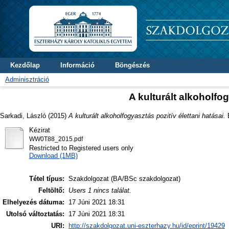
Kezdőlap
Információ
Böngészés
Adminisztráció
A kulturált alkoholfog
Sarkadi, László
(2015)
A kulturált alkoholfogyasztás pozitív élettani hatásai.
B
Kézirat
WW0T88_2015.pdf
Restricted to Registered users only
Download (1MB)
Tétel típus:
Szakdolgozat (BA/BSc szakdolgozat)
Feltöltő:
Users 1 nincs találat.
Elhelyezés dátuma:
17 Júni 2021 18:31
Utolsó változtatás:
17 Júni 2021 18:31
URI:
http://szakdolgozat.uni-eszterhazy.hu/id/eprint/19429