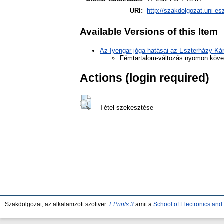
URI:
http://szakdolgozat.uni-es
Available Versions of this Item
Az Iyengar jóga hatásai az Eszterházy Káro
Fémtartalom-változás nyomon követé
Actions (login required)
Tétel szekesztése
Szakdolgozat, az alkalamzott szoftver:
EPrints 3
amit a
School of Electronics an