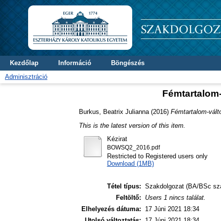
Kezdőlap
Információ
Böngészés
Adminisztráció
Fémtartalom-
Burkus, Beatrix Julianna
(2016)
Fémtartalom-vált
This is the latest version of this item.
Kézirat
BOWSQ2_2016.pdf
Restricted to Registered users only
Download (1MB)
Tétel típus:
Szakdolgozat (BA/BSc sz
Feltöltő:
Users 1 nincs találat.
Elhelyezés dátuma:
17 Júni 2021 18:34
Utolsó változtatás:
17 Júni 2021 18:34