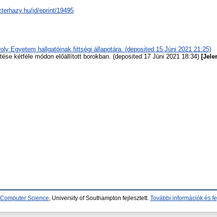
zterhazy.hu/id/eprint/19495
ly Egyetem hallgatóinak fittségi állapotára. (deposited 15 Júni 2021 21:25)
se kétféle módon előállított borokban. (deposited 17 Júni 2021 18:34)
[Jele
d Computer Science
, University of Southampton fejlesztett.
További információk és fe