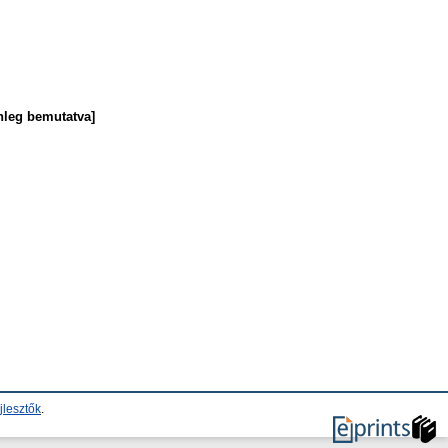
nleg bemutatva]
jlesztők
.