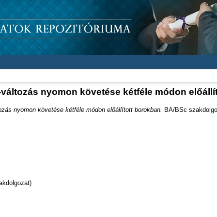
változás nyomon követése kétféle módon előállí
ozás nyomon követése kétféle módon előállított borokban.
BA/BSc szakdolgoz
akdolgozat)