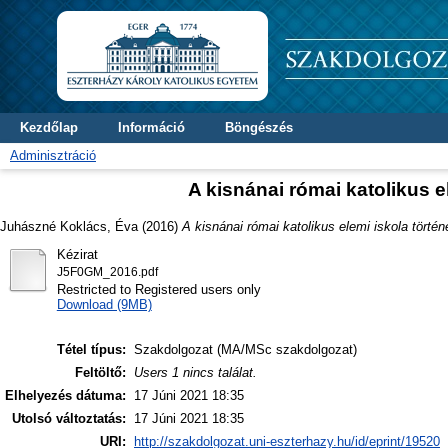
Kezdőlap
Információ
Böngészés
Adminisztráció
A kisnánai római katolikus e
Juhászné Koklács, Éva
(2016)
A kisnánai római katolikus elemi iskola törté
Kézirat
J5F0GM_2016.pdf
Restricted to Registered users only
Download (9MB)
Tétel típus:
Szakdolgozat (MA/MSc szakdolgozat)
Feltöltő:
Users 1 nincs találat.
Elhelyezés dátuma:
17 Júni 2021 18:35
Utolsó változtatás:
17 Júni 2021 18:35
URI:
http://szakdolgozat.uni-eszterhazy.hu/id/eprint/19520