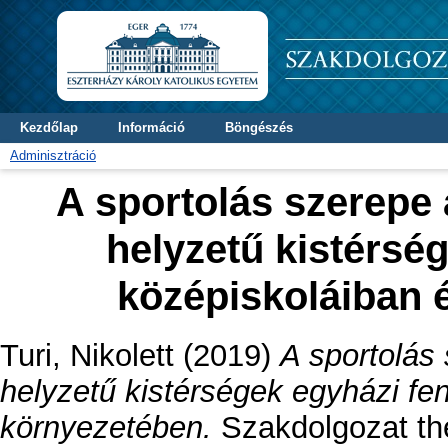
Kezdőlap
Információ
Böngészés
Adminisztráció
A sportolás szerepe
helyzetű kistérsé
középiskoláiban 
Turi, Nikolett
(2019)
A sportolás
helyzetű kistérségek egyházi fe
környezetében.
Szakdolgozat th