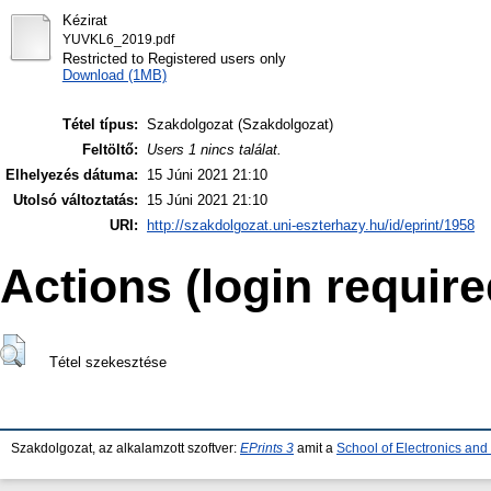
Kézirat
YUVKL6_2019.pdf
Restricted to Registered users only
Download (1MB)
Tétel típus:
Szakdolgozat (Szakdolgozat)
Feltöltő:
Users 1 nincs találat.
Elhelyezés dátuma:
15 Júni 2021 21:10
Utolsó változtatás:
15 Júni 2021 21:10
URI:
http://szakdolgozat.uni-eszterhazy.hu/id/eprint/1958
Actions (login require
Tétel szekesztése
Szakdolgozat, az alkalamzott szoftver:
EPrints 3
amit a
School of Electronics an