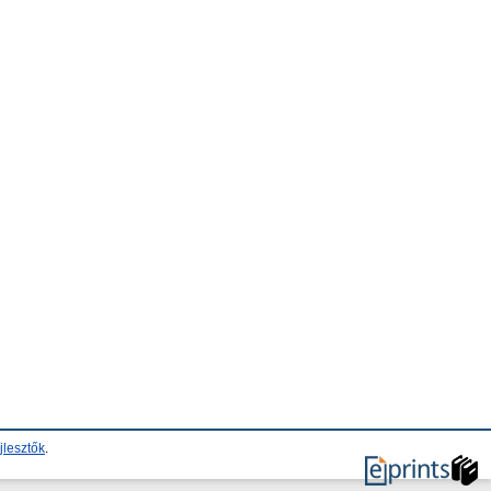
jlesztők
.