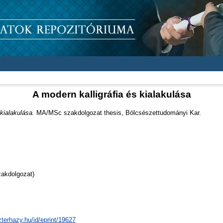
A modern kalligráfia és kialakulása
 kialakulása.
MA/MSc szakdolgozat thesis, Bölcsészettudományi Kar.
akdolgozat)
zterhazy.hu/id/eprint/19627