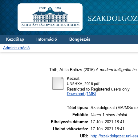
Kezdőlap
Információ
Böngészés
Adminisztráció
Tóth, Attila Balázs
(2016)
A modern kalligráfia és
Kézirat
UN5HXA_2016.pdf
Restricted to Registered users only
Download (1MB)
Tétel típus:
Szakdolgozat (MA/MSc sz
Feltöltő:
Users 1 nincs találat.
Elhelyezés dátuma:
17 Júni 2021 18:41
Utolsó változtatás:
17 Júni 2021 18:41
URI:
http://szakdolgozat.uni-es