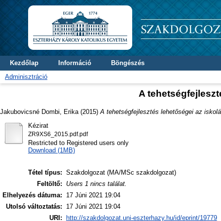
Kezdőlap
Információ
Böngészés
Adminisztráció
A tehetségfejlesz
Jakubovicsné Dombi, Erika
(2015)
A tehetségfejlesztés lehetőségei az iskol
Kézirat
ZR9XS6_2015.pdf.pdf
Restricted to Registered users only
Download (1MB)
Tétel típus:
Szakdolgozat (MA/MSc szakdolgozat)
Feltöltő:
Users 1 nincs találat.
Elhelyezés dátuma:
17 Júni 2021 19:04
Utolsó változtatás:
17 Júni 2021 19:04
URI:
http://szakdolgozat.uni-eszterhazy.hu/id/eprint/19779